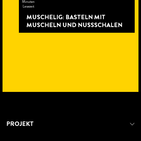
Minuten
Lesezeit
MUSCHELIG: BASTELN MIT
MUSCHELN UND NUSSSCHALEN
5
PROJEKT
Minuten
4
Lesezeit
Minuten
4
Lesezeit
Minuten
PAPPMACHÉ-TIERE: SO BASTELN
5
Lesezeit