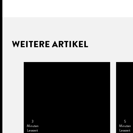
WEITERE ARTIKEL
3
5
Minuten
Minuten
Lesezeit
Lesezeit