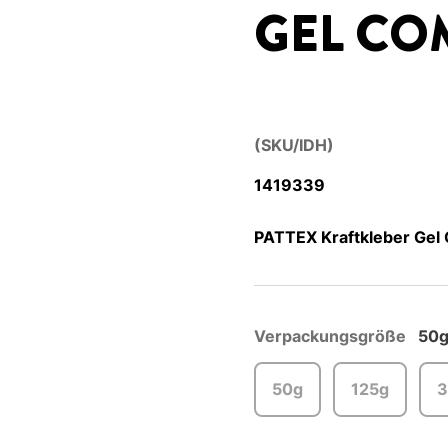
GEL CO
(SKU/IDH)
1419339
PATTEX Kraftkleber Gel 
Verpackungsgröße
50
50g
125g
3