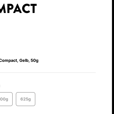
MPACT
Compact, Gelb, 50g
g
00g
625g