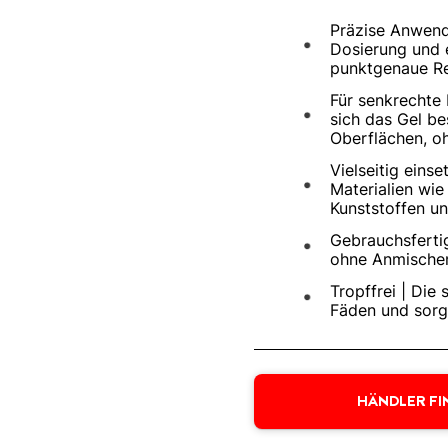
Präzise Anwendu
Dosierung und e
punktgenaue Re
Für senkrechte 
sich das Gel b
Oberflächen, oh
Vielseitig einse
Materialien wie
Kunststoffen un
Gebrauchsfertig
ohne Anmischen
Tropffrei | Die
Fäden und sorg
HÄNDLER FI