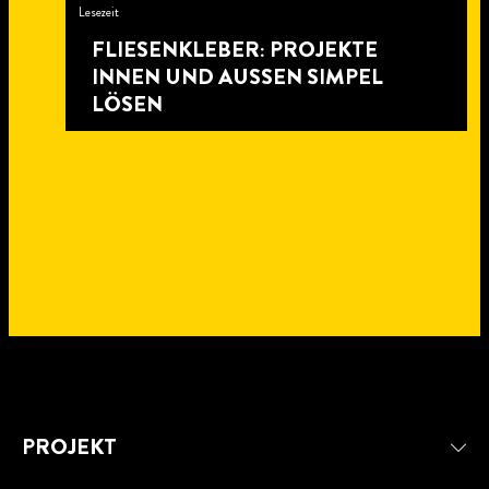
Lesezeit
FLIESENKLEBER: PROJEKTE
INNEN UND AUSSEN SIMPEL L
ÖSEN
8
PROJEKT
Minuten
7
Lesezeit
Minuten
4
Lesezeit
Minuten