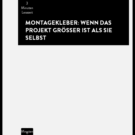
3
Minuten
Lesezeit
MONTAGEKLEBER: WENN DAS
PROJEKT GRÖSSER IST ALS SIE S
ELBST
5
Minuten
6