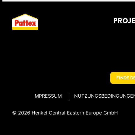
JEDER ECHTE
FL
TISCHLERARBEITEN
FÜR
ANWENDEN
RI
Lesezeit
Lesezeit
Minuten
Minuten
KLEBEBAND: KLASSIKER
DI
4
3
HEIMWERKER SOLLTE
PR
OHNE NÄGEL UND
Lesezeit
Lesezeit
Minuten
Minuten
WIE SIE
FU
4
4
FÜR HEIM UND GARTEN
SI
EINE HOCHWERTIGE
AUS
Lesezeit
Lesezeit
SCHRAUBEN
Minuten
Minuten
DAS SCHAFFEN SIE! SO
MÖ
5
5
SEKUNDENKLEBER VON
VA
PROJ
Lesezeit
Lesezeit
HEISSKLEBEPISTOLE Z
Minuten
Minuten
DUSCHE ABDICHTEN:
KL
4
6
KÖNNEN SIE FENSTER
VIE
DER HAUT UND
WE
Lesezeit
Lesezeit
Minuten
Minuten
UHAUSE HABEN.
BASTELN MIT
PO
4
4
WASSERSCHÄDEN
EN
ABDICHTEN
GE
Lesezeit
Lesezeit
ANDEREN MATERIALIEN
Minuten
Minuten
FLACHDACH
FLI
6
4
SPRÜHKLEBER FÜR DEN
SO 
VERMEIDEN
LAC
Lesezeit
Lesezeit
Minuten
Minuten
ENTFERNEN
ACRYL-DICHTSTOFFE:
PO
ABDICHTEN: MIT DIESEN
KÜ
WOW-EFFEKT
RI
Lesezeit
Lesezeit
NU
HEISSKLEBER LÖSEN: SO E
SIL
DIE RICHTIGE
RE
TIPPS GELINGT ES IHNEN
SE
DECKENLAMPE
KL
NTFERNEN SIE KLEINE K
AL
DICHTMASSE FÜR JEDES
ERL
SP
ANBRINGEN LEICHT
EN
LEBSTOFF-M
PR
PROJEKT!
RE
GEMACHT
MET
ISSGESCHICKE
PR
FINDE D
IMPRESSUM
NUTZUNGSBEDINGUNGE
© 2026 Henkel Central Eastern Europe GmbH