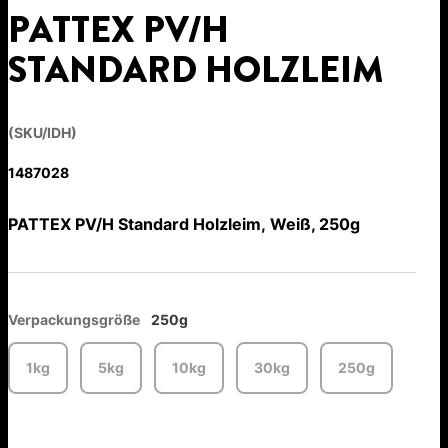
PATTEX PV/H
STANDARD HOLZLEIM
(SKU/IDH)
1487028
PATTEX PV/H Standard Holzleim, Weiß, 250g
Verpackungsgröße
250g
1kg
5kg
10kg
30kg
250g