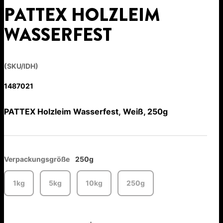
PATTEX HOLZLEIM
WASSERFEST
(SKU/IDH)
1487021
PATTEX Holzleim Wasserfest, Weiß, 250g
Verpackungsgröße
250g
1kg
5kg
10kg
250g